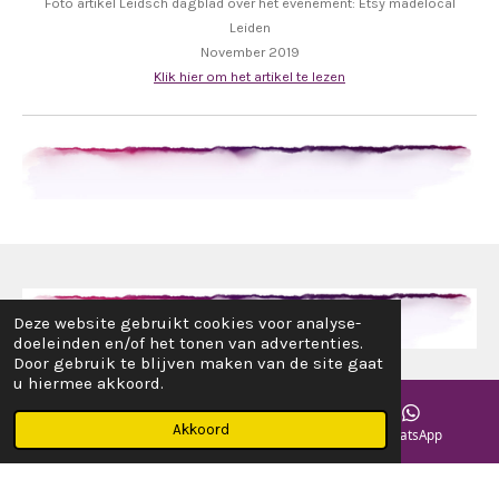
Foto artikel Leidsch dagblad over het evenement: Etsy madelocal
Leiden
November 2019
Klik hier om het artikel te lezen
Deze website gebruikt cookies voor analyse-
doeleinden en/of het tonen van advertenties.
© 2017 - 2024 www.alotofrosie.nl
Door gebruik te blijven maken van de site gaat
u hiermee akkoord.
Akkoord
E-mailadres
Instagram
WhatsApp