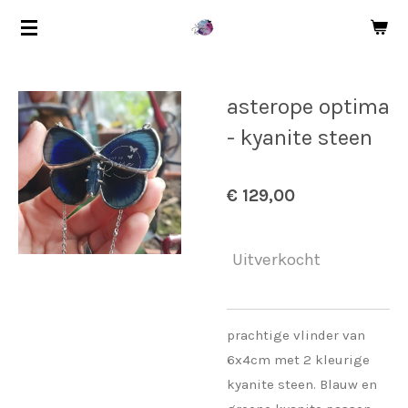
Ga
direct
naar
de
asterope optima
hoofdinhoud
- kyanite steen
€ 129,00
Uitverkocht
prachtige vlinder van
6x4cm met 2 kleurige
kyanite steen. Blauw en