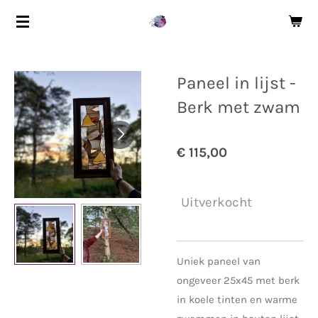
Ga
direct
naar
de
Paneel in lijst -
hoofdinhoud
Berk met zwam
€ 115,00
Uitverkocht
Uniek paneel van
ongeveer 25x45 met berk
in koele tinten en warme