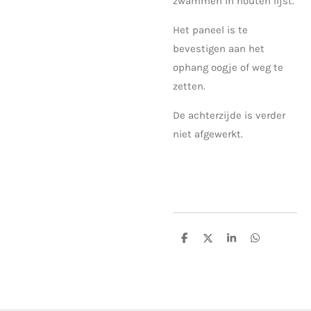
zwammen in houten lijst.
Het paneel is te
bevestigen aan het
ophang oogje of weg te
zetten.
De achterzijde is verder
niet afgewerkt.
D
D
S
D
e
e
h
e
l
e
a
l
e
l
r
e
n
e
n