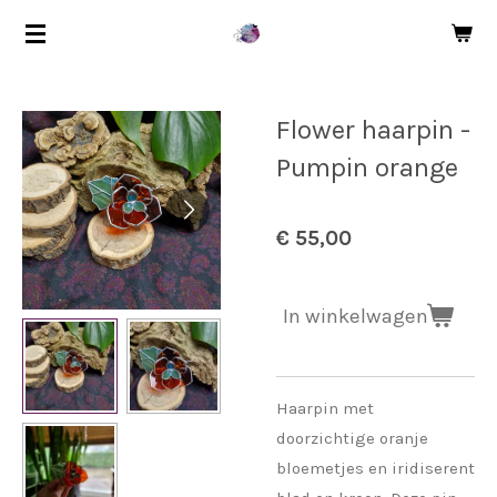
Ga
direct
naar
de
Flower haarpin -
hoofdinhoud
Pumpin orange
€ 55,00
In winkelwagen
Haarpin met
doorzichtige oranje
bloemetjes en iridiserent