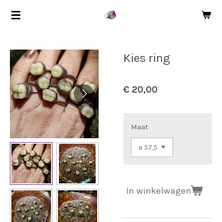
Ga
direct
naar
de
Kies ring
hoofdinhoud
€ 20,00
Maat
In winkelwagen