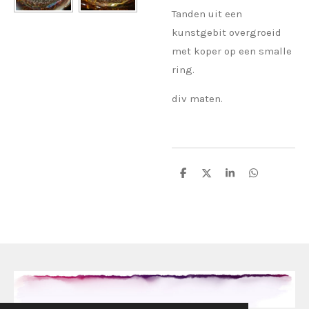
Tanden uit een
kunstgebit overgroeid
met koper op een smalle
ring.
div maten.
D
D
S
D
e
e
h
e
l
e
a
l
e
l
r
e
n
e
n