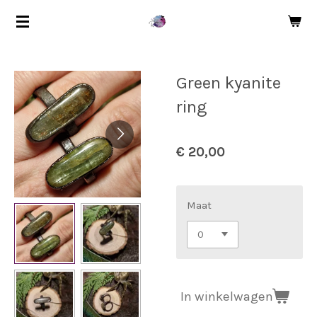
Ga
direct
naar
de
Green kyanite
hoofdinhoud
ring
€ 20,00
Maat
In winkelwagen