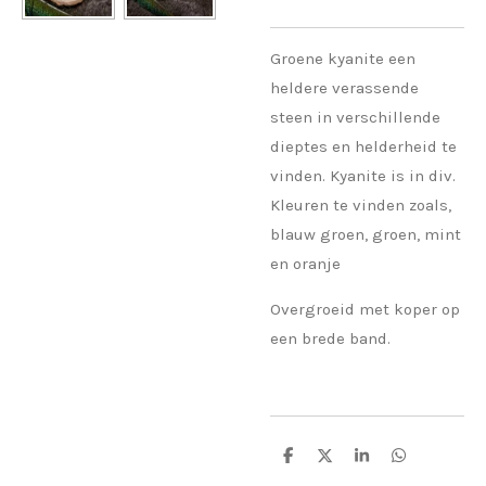
Groene kyanite een
heldere verassende
steen in verschillende
dieptes en helderheid te
vinden. Kyanite is in div.
Kleuren te vinden zoals,
blauw groen, groen, mint
en oranje
Overgroeid met koper op
een brede band.
D
D
S
D
e
e
h
e