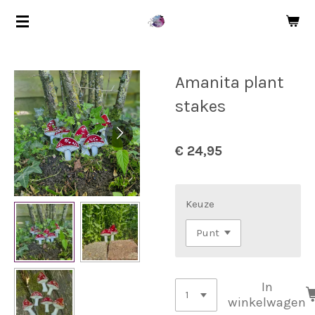
Ga
direct
naar
de
Amanita plant
hoofdinhoud
stakes
€ 24,95
Keuze
In
winkelwagen