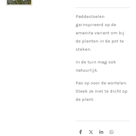
Paddestoelen
geïnspireerd op de
amanita variant om bij
de planten in de pot te
steken.
In de tuin mag ook
natuurlijk.
Pas op voor de wortelen.
Steek ze niet te dicht op
de plant.
D
D
S
D