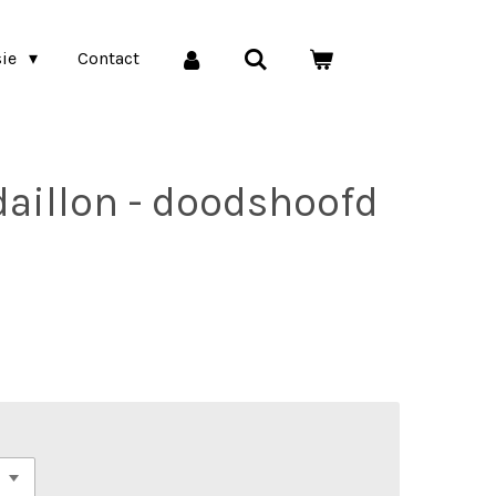
sie
Contact
aillon - doodshoofd