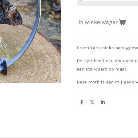
In winkelwagen
Prachtige unieke handgemaak
De lijst heeft een doorsned
een standaard op maat.
Deze moth is aan mij gedon
D
D
S
e
e
h
l
e
a
e
l
r
n
e