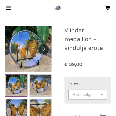
Ga
direct
naar
de
Vlinder
hoofdinhoud
medaillon -
vindulja erota
€ 39,00
Keuze