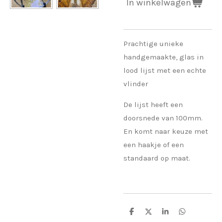
In winkelwagen
Prachtige unieke
handgemaakte, glas in
lood lijst met een echte
vlinder
De lijst heeft een
doorsnede van 100mm.
En komt naar keuze met
een haakje of een
standaard op maat.
D
D
S
D
e
e
h
e