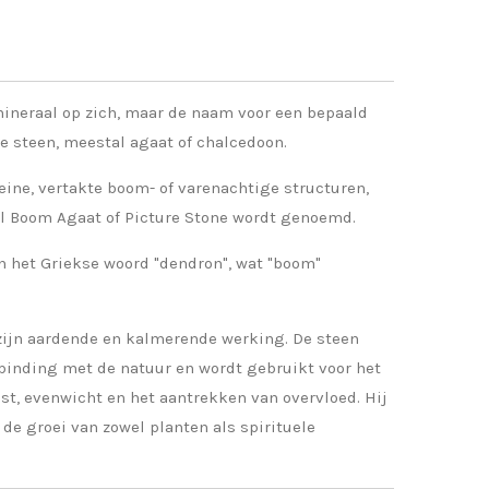
mineraal op zich, maar de naam voor een bepaald
re steen, meestal agaat of chalcedoon.
leine, vertakte boom- of varenachtige structuren,
el Boom Agaat of Picture Stone wordt genoemd.
 het Griekse woord "dendron", wat "boom"
ijn aardende en kalmerende werking. De steen
binding met de natuur en wordt gebruikt voor het
st, evenwicht en het aantrekken van overvloed. Hij
 de groei van zowel planten als spirituele