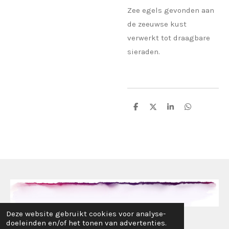
Zee egels gevonden aan
de zeeuwse kust
verwerkt tot draagbare
sieraden.
D
D
S
D
e
e
h
e
l
e
a
l
e
l
r
e
n
e
n
© 2017 - 2024 www.alotofrosie.nl
Deze website gebruikt cookies voor analyse-
doeleinden en/of het tonen van advertenties.