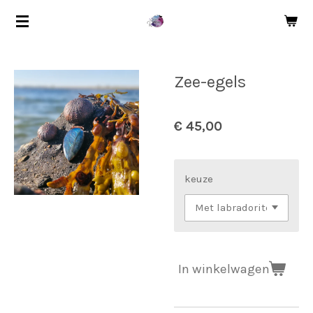
Ga
direct
naar
de
Zee-egels
hoofdinhoud
€ 45,00
keuze
In winkelwagen