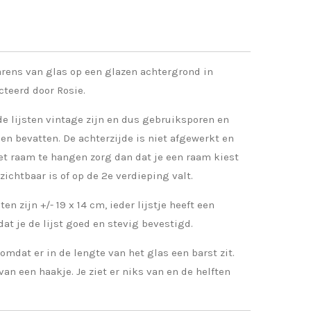
rens van glas op een glazen achtergrond in
cteerd door Rosie.
e lijsten vintage zijn en dus gebruiksporen en
n bevatten. De achterzijde is niet afgewerkt en
n het raam te hangen zorg dan dat je een raam kiest
zichtbaar is of op de 2e verdieping valt.
en zijn +/- 19 x 14 cm, ieder lijstje heeft een
at je de lijst goed en stevig bevestigd.
t omdat er in de lengte van het glas een barst zit.
an een haakje. Je ziet er niks van en de helften