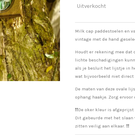
Uitverkocht
Milk cap paddestoelen en va
vintage met de hand gesele
Houdt er rekening mee dat d
lichte beschadigingen kunne
als je besluit het lijstje i
wat bijvoorbeeld niet direct 
De maten van deze ovale lijst
ophang haakje. Zorg ervoor d
❗️❗️De oker kleur is afgeprijs
Dit gebeurde met het slaan v
zitten veilig aan elkaar. ❗️❗️