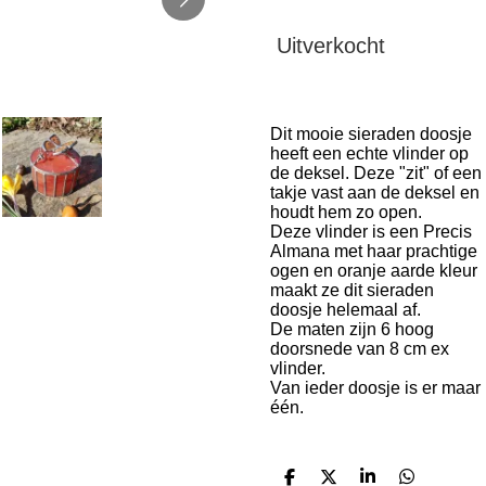
Uitverkocht
Dit mooie sieraden doosje
heeft een echte vlinder op
de deksel. Deze "zit" of een
takje vast aan de deksel en
houdt hem zo open.
Deze vlinder is een Precis
Almana met haar prachtige
ogen en oranje aarde kleur
maakt ze dit sieraden
doosje helemaal af.
De maten zijn 6 hoog
doorsnede van 8 cm ex
vlinder.
Van ieder doosje is er maar
één.
D
D
S
D