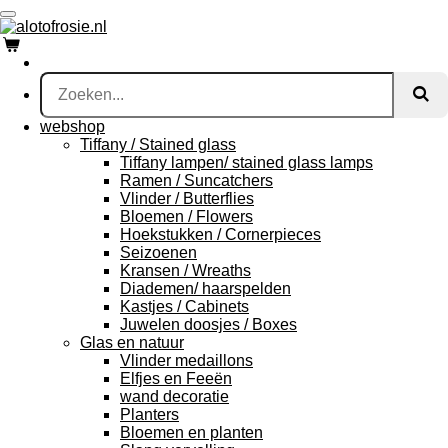
Ga
direct
naar
de
hoofdinhoud
webshop
Tiffany / Stained glass
Tiffany lampen/ stained glass lamps
Ramen / Suncatchers
Vlinder / Butterflies
Bloemen / Flowers
Hoekstukken / Cornerpieces
Seizoenen
Kransen / Wreaths
Diademen/ haarspelden
Kastjes / Cabinets
Juwelen doosjes / Boxes
Glas en natuur
Vlinder medaillons
Elfjes en Feeën
wand decoratie
Planters
Bloemen en planten