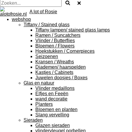
A lot of Rosie
webshop
Tiffany / Stained glass
Tiffany lampen/ stained glass lamps
Ramen / Suncatchers
Vlinder / Butterflies
Bloemen / Flowers
Hoekstukken / Cornerpieces
Seizoenen
Kransen / Wreaths
Diademen/ haarspelden
Kastjes / Cabinets
Juwelen doosjes / Boxes
Glas en natuur
Vlinder medaillons
Elfjes en Feeën
wand decoratie
Planters
Bloemen en planten
Slang vervelling
Sieraden
Glazen sieraden
vlindervleugel oorbellen