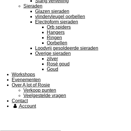
Slang vervelling
Sieraden
Glazen sieraden
vlindervleugel oorbellen
Electroform sieraden
Orb spiders
Hangers
Ringen
Oorbellen
Loodvrij gesoldeerde sieraden
Overige sieraden
zilver
Rosé goud
Goud
Workshops
Evenementen
Over A lot of Rosie
Verkoop punten
Veelgestelde vragen
Contact
Account