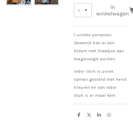
In
winkelwagen
1 unieke pompoen.
Gewenst kan er een
bloem met blaadjes aan
toegevoegd worden.
Ieder item is uniek
samen gesteld met herst
kleuren en van ieder
stuk is er maar één!
D
D
S
D
e
e
h
e
l
e
a
l
e
l
r
e