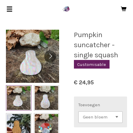
Ga
direct
naar
de
Pumpkin
hoofdinhoud
suncatcher -
single squash
Customisable
€ 24,95
Toevoegen