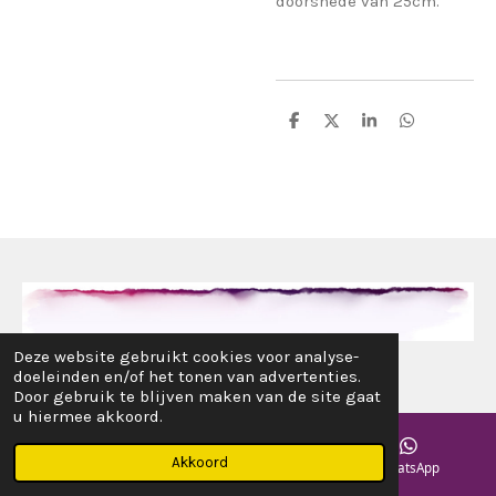
doorsnede van 25cm.
D
D
S
D
e
e
h
e
l
e
a
l
e
l
r
e
n
e
n
© 2017 - 2024 www.alotofrosie.nl
Deze website gebruikt cookies voor analyse-
doeleinden en/of het tonen van advertenties.
Door gebruik te blijven maken van de site gaat
u hiermee akkoord.
Akkoord
E-mailadres
Instagram
WhatsApp