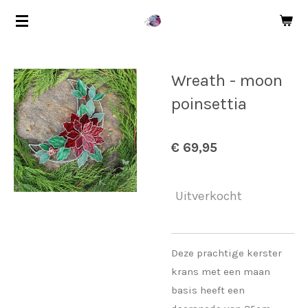
Ga
direct
naar
de
Wreath - moon
hoofdinhoud
poinsettia
€ 69,95
Uitverkocht
Deze prachtige kerster
krans met een maan
basis heeft een