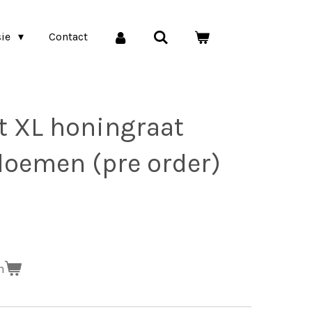
sie
Contact
 XL honingraat
loemen (pre order)
n