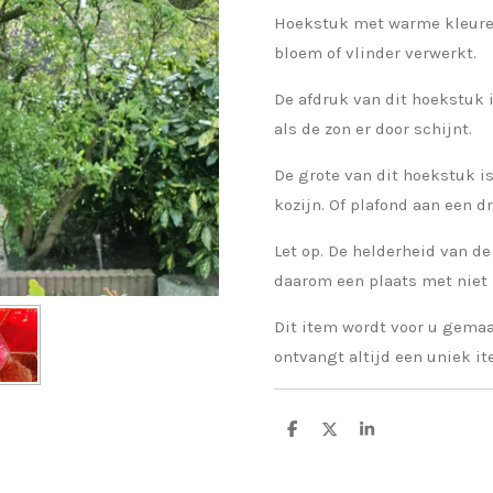
Hoekstuk met warme kleuren
bloem of vlinder verwerkt.
De afdruk van dit hoekstuk 
als de zon er door schijnt.
De grote van dit hoekstuk i
kozijn. Of plafond aan een d
Let op. De helderheid van d
daarom een plaats met niet 
Dit item wordt voor u gemaa
ontvangt altijd een uniek i
D
D
S
e
e
h
l
e
a
e
l
r