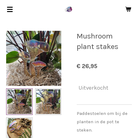
Ga
direct
naar
de
Mushroom
hoofdinhoud
plant stakes
€ 26,95
Uitverkocht
Paddestoelen om bij de
planten in de pot te
steken.