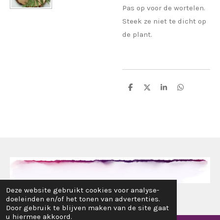
Pas op voor de wortelen.
Steek ze niet te dicht op
de plant.
D
D
S
D
e
e
h
e
l
e
a
l
e
l
r
e
n
e
n
© 2017 - 2024 www.alotofrosie.nl
Deze website gebruikt cookies voor analyse-
doeleinden en/of het tonen van advertenties.
Door gebruik te blijven maken van de site gaat
u hiermee akkoord.