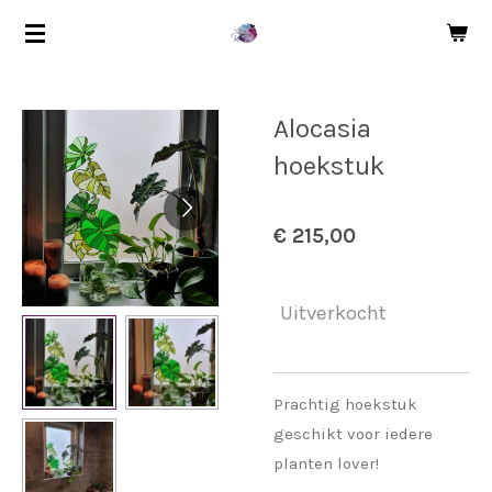
Ga
direct
naar
de
Alocasia
hoofdinhoud
hoekstuk
€ 215,00
Uitverkocht
Prachtig hoekstuk
geschikt voor iedere
planten lover!