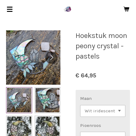
Ga
direct
naar
de
Hoekstuk moon
hoofdinhoud
peony crystal -
pastels
€ 64,95
Maan
Pioenroos